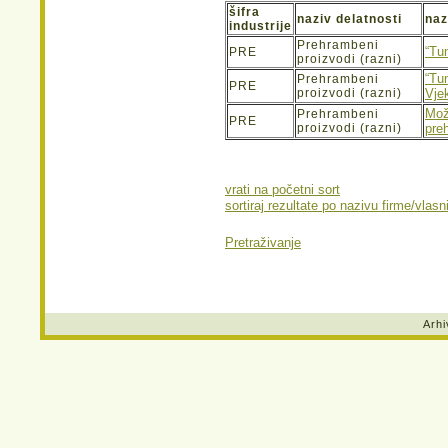
šifra
naziv delatnosti
naz
industrije
Prehrambeni
“Tu
PRE
proizvodi (razni)
“Tu
Prehrambeni
PRE
proizvodi (razni)
Vje
Mož
Prehrambeni
PRE
proizvodi (razni)
pre
vrati na početni sort
sortiraj rezultate po nazivu firme/vlasn
Pretraživanje
Arhi