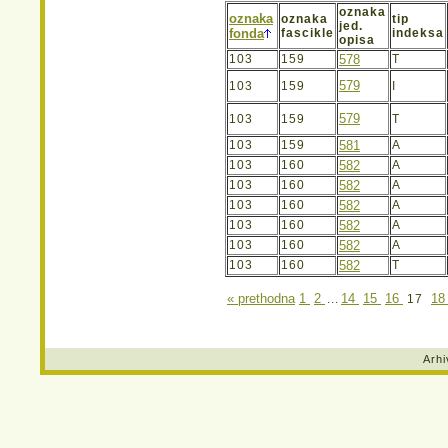
oznaka
oznaka
oznaka
tip
jed.
fonda
fascikle
indeksa
opisa
103
159
578
T
579
103
159
I
579
103
159
T
103
159
581
A
103
160
582
A
103
160
582
A
103
160
582
A
103
160
582
A
103
160
582
A
103
160
582
T
« prethodna
1
2
14
15
16
1
...
17
Arhi