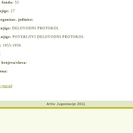
a fonda:
55
njige:
27
organizac. jedinice:
knjige:
DELOVODNI PROTOKOL
knjige:
POVERLJIVI DELOVODNI PROTOKOL
a:
1955-1959.
:
 brojeva/slova:
ena:
e nazad
Arhiv Jugoslavije 2011.