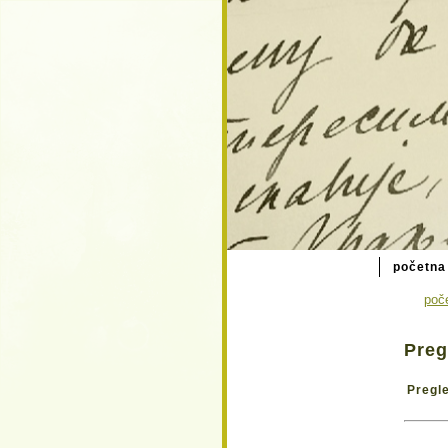
početna
poč
Preg
Pregle