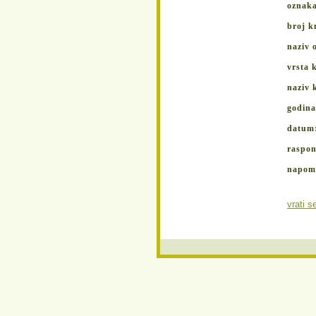
oznak
broj k
naziv 
vrsta 
naziv 
godin
datum
raspon
napom
vrati s