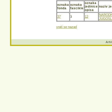
oznaka
oznaka
oznaka
jedinice
naziv j
fonda
fascikle
opisa
NARODN
37
12
3
JUGOSL
vrati se nazad
Arhi