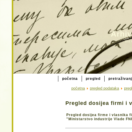
Arhiv
mi 
početna
pregled
pretraživan
početna
pregled podataka
preg
Pregled dosijea firmi i 
Pregled dosijea firme i vlasnika 
"Ministarstvo industrije Vlade FN